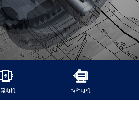
直流电机
特种电机