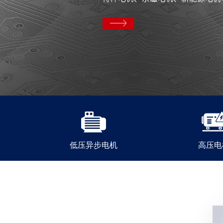
低压异步电机
高压电