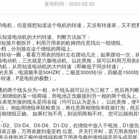
发布时间：2023-02-22
的电机，但是很想知道这个电机的转速，又没有转速表，又不想
以知道电动机的大约转速。判断方法如下：
短接片都拆开，利用万用表的欧姆挡任意找出一组绕组。
档，分别接在这个绕组的两端上。
转动一圈，看看万用表的指针左右摆动几次，如果摆动一次，
极电动机，三次就是六极电动机。以此类推，就可以利用万用表
动机，从而知道电动机的大约转速（即略低于同步转速）。
，电源频率是50HZ时，二极是3000转/分，四极是1500转/
是同步转速，P是电机的极数）。
的两个线头分为一相，6个线头就可以分为三相了，然后再判断
三相绕组的某一组两端，而电池正负极接到另一相的两个线头上
表表笔所接的线头是同名端（均可以认为是头）。以此类推，便
 例如用绕组串联检查法，将任意两相绕组串联接灯泡，然后在
示两相绕组正确。 如果灯泡不亮，则说明两相不对。 您可以颠倒
了。
、D3-D4、D5-D6、D1-D2，在绕组中放入干电池，D1接
万用表正极，万用表拨到毫安档 位置。 开关打开时，若万用表指
则表示接电池正极的接线端和接万用表负极的接线端是同头或同尾