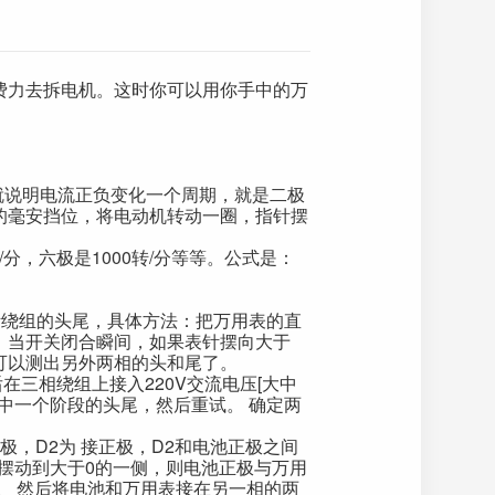
费力去拆电机。这时你可以用你手中的万
就说明电流正负变化一个周期，就是二极
的毫安挡位，将电动机转动一圈，指针摆
分，六极是1000转/分等等。公式是：
绕组的头尾，具体方法：把万用表的直
。当开关闭合瞬间，如果表针摆向大于
可以测出另外两相的头和尾了。
三相绕组上接入220V交流电压[大中
其中一个阶段的头尾，然后重试。 确定两
负极，D2为 接正极，D2和电池正极之间
针摆动到大于0的一侧，则电池正极与万用
。 然后将电池和万用表接在另一相的两