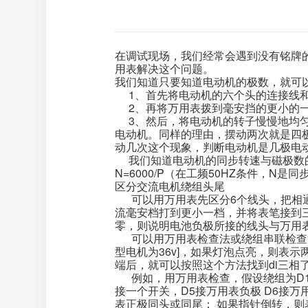
在调试现场，我们经常会遇到没有铭牌
用表解决这个问题。
我们知道只要知道电动机的极数，就可
1、首先将电动机的六个头的连接线和
2、再将万用表拨到毫安挡的更小的一
3、然后，将电动机的转子慢慢地均匀
电动机。同样的理由，摆动两次就是四
动几次这个现象，判断电动机是几极电
我们知道电动机的同步转速与磁极数的关系
N=6000/P（在工频50HZ条件，N
区分交流电机绕组头尾
可以用万用表先区分6个线头，把相通
流毫安档打到更小一档，并将表笔接到
零，则说明电池负极所接的线头与万用
可以用万用表检查法或绕组串联检查法；
型电机为36v]，如果灯泡点亮，则表
端后，就可以按照这个方法找到di三相
例如，用万用表检查，假设绕组为D1-D2
接一个开关，D5接万用表负极 D6接
表正极同头或同尾； 如果指针倒转，